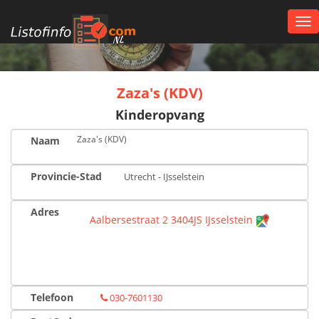
Tog
nav
NL
Zaza's (KDV)
Kinderopvang
Zaza's (KDV)
Naam
Provincie-Stad
Utrecht - IJsselstein
Adres
Aalbersestraat 2 3404JS IJsselstein
Telefoon
030-7601130