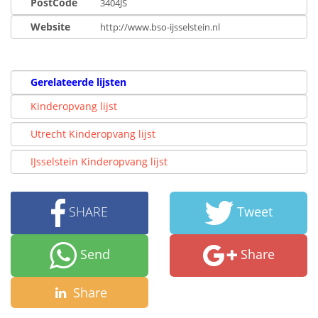
PostCode
3404JS
Website
http://www.bso-ijsselstein.nl
Gerelateerde lijsten
Kinderopvang lijst
Utrecht Kinderopvang lijst
IJsselstein Kinderopvang lijst
SHARE
Tweet
Send
Share
Share