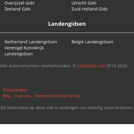
Overijssel Gids
Utrecht Gids
Zeeland Gids
Zuid-Holland Gids
Landengidsen
Netherland Landengidsen
België Landengidsen
Verenigd Koninkrijk
Landengidsen
Alle auteursrechten voorbehouden. ©
Listofinfo.com
2019-2024
Privacybeleid
Blog
Over ons
Neem contact met ons op
De informatie op deze site is verkregen uit volledig open bronnen.