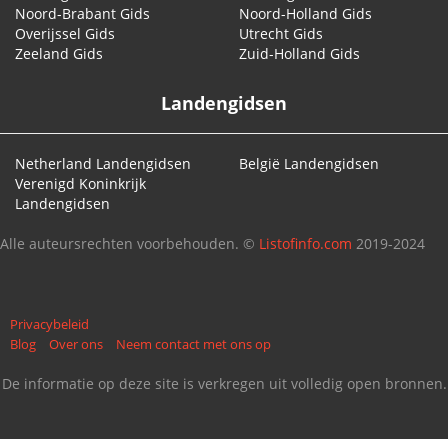
Noord-Brabant Gids
Noord-Holland Gids
Overijssel Gids
Utrecht Gids
Zeeland Gids
Zuid-Holland Gids
Landengidsen
Netherland Landengidsen
België Landengidsen
Verenigd Koninkrijk
Landengidsen
Alle auteursrechten voorbehouden. ©
Listofinfo.com
2019-2024
Privacybeleid
Blog
Over ons
Neem contact met ons op
De informatie op deze site is verkregen uit volledig open bronnen.