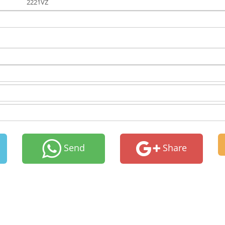
2221VZ
Send
Share