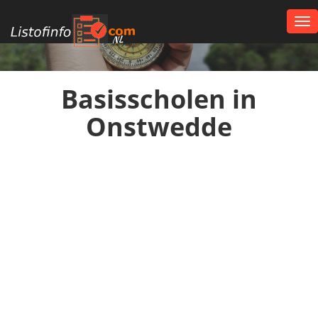
Tog
nav
NL
Basisscholen in
Onstwedde