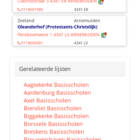
Clasinastraat 3 4341 ER ARNEMUIDEN
0118601986
4341 ER
Zeeland
Arnemuiden
Oleanderhof (Protestants-Christelijk)
Pereboomweie 1 4341 LV ARNEMUIDEN
0118606081
4341 LV
Gerelateerde lijsten
Aagtekerke Basisscholen
Aardenburg Basisscholen
Axel Basisscholen
Biervliet Basisscholen
Biggekerke Basisscholen
Borssele Basisscholen
Breskens Basisscholen
Brouwershaven Basisscholen