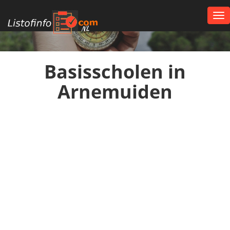
Tog
nav
NL
Basisscholen in
Arnemuiden