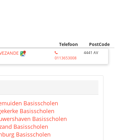
Telefoon
PostCode
 OVEZANDE
4441 AV
0113653008
emuiden Basisscholen
gekerke Basisscholen
uwershaven Basisscholen
zand Basisscholen
burg Basisscholen