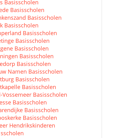
s Basisscholen
ede Basisscholen
nkenszand Basisscholen
k Basisscholen
perland Basisscholen
etinge Basisscholen
tgene Basisscholen
iningen Basisscholen
edorp Basisscholen
uw Namen Basisscholen
tburg Basisscholen
tkapelle Basisscholen
-Vossemeer Basisscholen
esse Basisscholen
arendijke Basisscholen
ooskerke Basisscholen
Heer Hendrikskinderen
isscholen