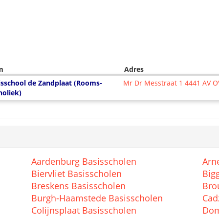
m
Adres
isschool de Zandplaat (Rooms-
Mr Dr Messtraat 1 4441 AV
holiek)
Aardenburg Basisscholen
Arn
Biervliet Basisscholen
Big
Breskens Basisscholen
Bro
Burgh-Haamstede Basisscholen
Cad
Colijnsplaat Basisscholen
Dom