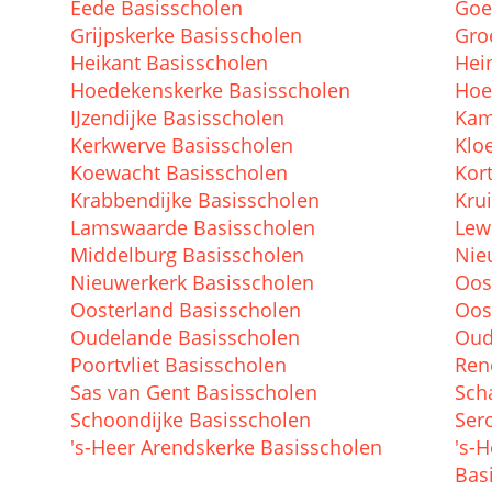
Eede Basisscholen
Goe
Grijpskerke Basisscholen
Gro
Heikant Basisscholen
Hei
Hoedekenskerke Basisscholen
Hoe
IJzendijke Basisscholen
Kam
Kerkwerve Basisscholen
Klo
Koewacht Basisscholen
Kor
Krabbendijke Basisscholen
Kru
Lamswaarde Basisscholen
Lew
Middelburg Basisscholen
Nie
Nieuwerkerk Basisscholen
Oos
Oosterland Basisscholen
Oos
Oudelande Basisscholen
Oud
Poortvliet Basisscholen
Ren
Sas van Gent Basisscholen
Sch
Schoondijke Basisscholen
Ser
's-Heer Arendskerke Basisscholen
's-
Bas