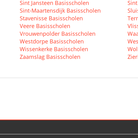
Sint Jansteen Basisscholen
Sint
Sint-Maartensdijk Basisscholen
Slu
Stavenisse Basisscholen
Ter
Veere Basisscholen
Vli
Vrouwenpolder Basisscholen
Waa
Westdorpe Basisscholen
Wes
Wissenkerke Basisscholen
Wol
Zaamslag Basisscholen
Zie